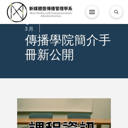
3
/
3 月
/
傳播學院簡介手
冊新公開