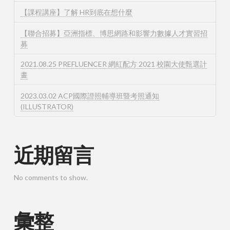
【課程講座】了解 HR到底在想什麼
【聯合招募】亞洲指標、博思網路和影響力數據人才實習招
募
2021.08.25 PREFLUENCER 網紅配方 2021 校園大使甄選計
畫
2023.03.02 ACP國際證照輔導班暨考照通知
(ILLUSTRATOR)
近期留言
No comments to show.
彙整