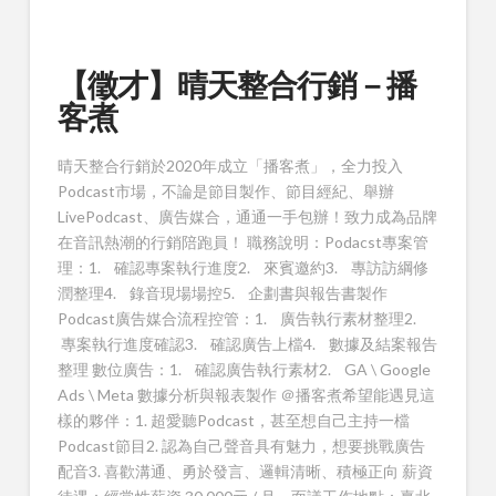
【徵才】晴天整合行銷－播
客煮
晴天整合行銷於2020年成立「播客煮」，全力投入
Podcast市場，不論是節目製作、節目經紀、舉辦
LivePodcast、廣告媒合，通通一手包辦！致力成為品牌
在音訊熱潮的行銷陪跑員！ 職務說明：Podacst專案管
理：1. 確認專案執行進度2. 來賓邀約3. 專訪訪綱修
潤整理4. 錄音現場場控5. 企劃書與報告書製作
Podcast廣告媒合流程控管：1. 廣告執行素材整理2.
專案執行進度確認3. 確認廣告上檔4. 數據及結案報告
整理 數位廣告：1. 確認廣告執行素材2. GA \ Google
Ads \ Meta 數據分析與報表製作 ＠播客煮希望能遇見這
樣的夥伴：1. 超愛聽Podcast，甚至想自己主持一檔
Podcast節目2. 認為自己聲音具有魅力，想要挑戰廣告
配音3. 喜歡溝通、勇於發言、邏輯清晰、積極正向 薪資