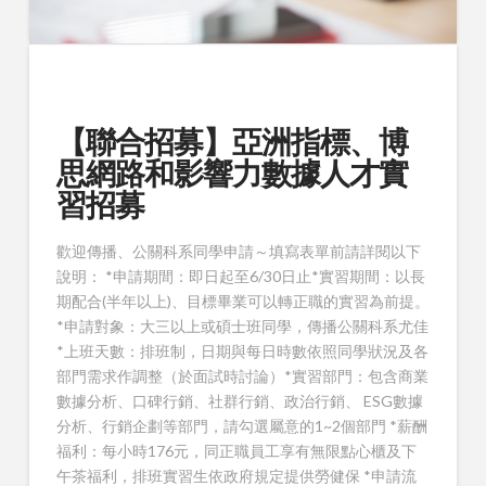
【聯合招募】亞洲指標、博
思網路和影響力數據人才實
習招募
歡迎傳播、公關科系同學申請～填寫表單前請詳閱以下
說明： *申請期間：即日起至6/30日止*實習期間：以長
期配合(半年以上)、目標畢業可以轉正職的實習為前提。
*申請對象：大三以上或碩士班同學，傳播公關科系尤佳
*上班天數：排班制，日期與每日時數依照同學狀況及各
部門需求作調整（於面試時討論）*實習部門：包含商業
數據分析、口碑行銷、社群行銷、政治行銷、 ESG數據
分析、行銷企劃等部門，請勾選屬意的1~2個部門 *薪酬
福利：每小時176元，同正職員工享有無限點心櫃及下
午茶福利，排班實習生依政府規定提供勞健保 *申請流