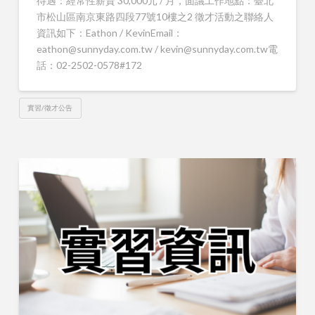
待遇：經常性薪資 30,000元 / 月，面議工作地點：臺北
市松山區南京東路四段77號10樓之2 徵才活動之聯絡人
資訊如下：Eathon / KevinEmail：
eathon@sunnyday.com.tw / kevin@sunnyday.com.tw電
話：02-2502-0578#172
實習/徵才公告