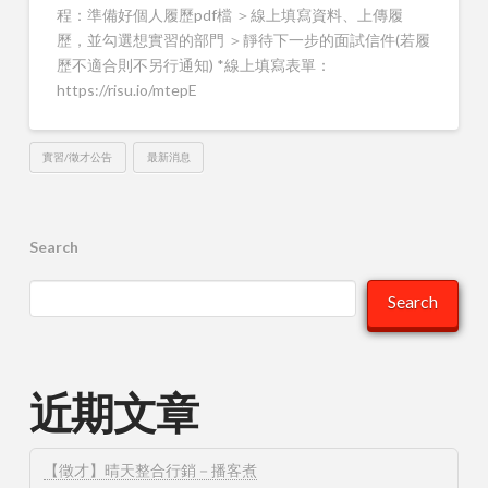
程：準備好個人履歷pdf檔 ＞線上填寫資料、上傳履
歷，並勾選想實習的部門 ＞靜待下一步的面試信件(若履
歷不適合則不另行通知) *線上填寫表單：
https://risu.io/mtepE
實習/徵才公告
最新消息
Search
Search
近期文章
【徵才】晴天整合行銷－播客煮