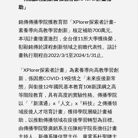
助」
銘傳傳播學院獲教育部「XPlorer探索者計畫–
素養導向高教學習創新」核定補助700萬元。
本項計畫徵選激烈，全台僅11所大學獲殊榮，
彰顯銘傳於課程創新領域之前瞻代表性。該計
畫執行期程自2022/3/1至2024/1/31止。
「XPlorer探索者計畫」為素養導向高教學習創
新，係因應COVID-19疫情之「未來疫後新常
態」與銜接12年國民基本教育108新課綱之高
等階段教育，具有高度的實驗性格。傳播學院
以「『新溝通』x『人文』x『科技』之傳播領
域疫後人才培育計畫」獲得學院層級計畫補
助，以推動傳播領域在疫後學習轉型為目標。
由傳播學院暨廣銷系主任陳柏宇院長擔任計畫
主持人，新傳系陳佳慧主任、廣電系杜聖聰主