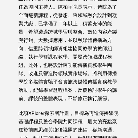
任為協同主持人。陳柏宇院長表示，傳院為了
全面翻新課程，從發想、跨領域融合設計到凝
聚共識，已準備了二年以上，積蓄充沛的能
量。希望透過跨域學習與整合、數位內容產製
與行銷、大數據應用，並以融媒體傳播為方
向，借重跨領域師資組建協同教學的教師組
織，執行學群課程教學、開發跨領域課程模
組。此外，也將設計跨功能傳播實務學生團
隊、改進及營造跨領域實作場域。將利用傳播
學院多媒體實驗平台實施跨媒體傳播實務教學
活動，紀錄學習歷程檔案，反覆檢討學生的課
前、課後的整體表現，不斷修正執行細節。
此項XPlorer探索者計畫，目標為再造傳播學院
基礎課程及整合學院共同課程，最大的亮點聚
焦於前瞻思維與疫後議題的連結，從新溝通、
人文、科技三個構面切入，針對現有課程重新