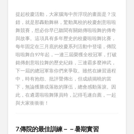
提起校慶活動，大家腦海中所浮現的畫面是？沒
錯，就是那轟動舞林，驚動萬校的校慶創意啦啦
舞競賽，想必你早已聽聞有關銘傳啦啦舞的傳奇
與故事。這項具有多年歷史的校慶啦啦舞比賽，
每年固定在三月底的校慶系列活動中登場，傳院
啦啦舞自97年起，一連三屆榮獲全校冠軍，打破
銘傳創意啦拉舞的歷史紀錄，三連霸多麼神武，
下一屆的總冠軍靠你們來爭取。雖然在練習過程
中，時有抱怨、批評聲傳出，但成績揭曉的當
下，無論獲勝或落敗的隊伍，總會感動落淚。因
此，在遴選啦啦舞隊員時，記得毛遂自薦，一起
與大家衝衝衝！
7.傳院的最佳訓練－－暑期實習