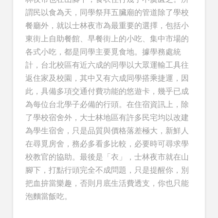
謂民以食為天，同學祭拜五臟廟的管道除了學校
餐廳外，就以士林夜市為最重要的選擇，包括小
東街上自助餐館、早餐街上的小吃、集中市場的
各式小吃，都是同學主要覓食地。據學務處統
計，台北校區有近六成的同學以大眾運輸工具往
返住家及校園，其中又有六成同學搭乘捷運，因
此，具備多項交通付費功能的悠遊卡，幾乎已成
為每位台北學子必備的行頭。在住宿資訊上，除
了學校宿舍外，大士林地區有許多民宅均以改建
為學生宿舍，只是品質與價格落差極大，新鮮人
在尋覓房舍，務必多看多比較，必要時可尋求學
校教官的協助。最後是「衣」，士林夜市就在山
腳下，打點行頭完全不成問題，只是提醒你，別
把血拚當樂趣，否則月底生活費透支，你也只能
泡麵當飯吃。