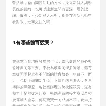
營活動，藉由團體活動的方式，拉近新鮮人與學
長姐的距離，也可以讓新生間有更深一層的認
識。據說，不少新鮮人班對，都是在迎新活動中
看對眼，進而交往的哦！
4.有哪些體育競賽？
在講求五育均衡發展的年代，靈活健康的身心與
會唸書同等重要。學校為鼓勵同學多運動，體育
室從開學起就有不間斷的體育競賽，項目不一而
足，包括上學期新生盃、下學期的系際盃，各系
舉辦的班際盃、各社團辦理的跨校際競賽，還有
熱力十足的拔河比賽、衝勁滿百的接力賽以及校
慶運動大會等。傳院寶寶一向成績不菲，要維持
我們優良的傳統喲。如果你自認體育好手，不妨