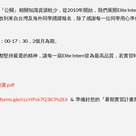
關』相關知識資源較少，從2010年開始，我們展開Elite In
收到來⾃台灣及海外同學踴躍報名，除了感謝每一位同學用心準
：00-17：30，2個月為期。
嚴選的精神，讓每⼀屆Elite Intern皆為最⾼品質，若實
.pdf
//forms.gle/cLcHPsk7Q3iCPn2E6
& 準備好您的『暑期實習計畫