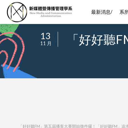
最新消息/
系
13
「好好聽F
/
11 月
/
「好好聽FM」第五屆播客大賽開始徵件囉！「好好聽FM」