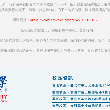
r 的行列，有超過半數的台灣民眾會收聽Podcast，且人數還在持續增加
有播客夢想的種子，透過「好好聽FM」的平台萌芽茁壯。歡迎喜歡播客的
活動網址：
https://www.provoice.tw/active/20241101/
一、任何議題都歡迎，只要擁有獨特風格、言之有物。
長的朋友讀書、講故事、關心青少年校園議題、探討心理的奧妙、親子一
別鼓勵和歡迎台語創作。這裡是個充滿活力的舞台，來吧！玩起來！說給
校區資訊
台北校區 - 臺北市中山北路五段250號 |
桃園校區 - 桃園市龜山區德明路5號 | 
基河校區 - 臺北市基河路130號4樓 | 
金門校區 - 金門縣金沙鎮德明路105號 |