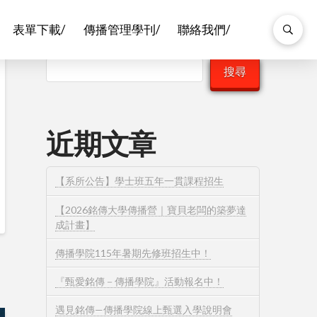
表單下載/
傳播管理學刊/
聯絡我們/
搜尋
搜尋
近期文章
【系所公告】學士班五年一貫課程招生
【2026銘傳大學傳播營｜寶貝老闆的築夢達
成計畫】
傳播學院115年暑期先修班招生中！
『甄愛銘傳－傳播學院』活動報名中！
遇見銘傳—傳播學院線上甄選入學說明會