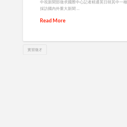
中視新聞部徵求國際中心記者精通英日韓其中一種
採訪國內外重大新聞 …
Read More
實習徵才