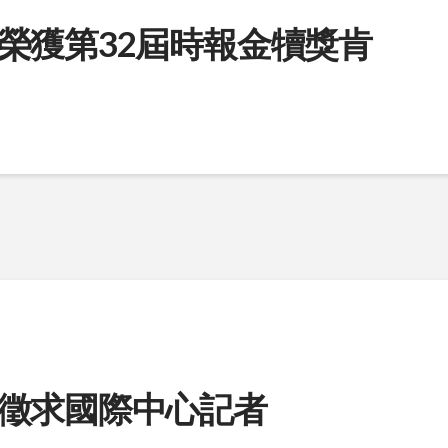
榮獲第32屆時報金犢獎肯
徵求國際中心記者