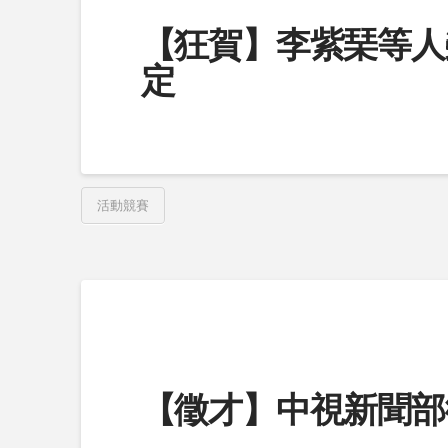
【狂賀】李紫琹等人
定
活動競賽
【徵才】中視新聞部