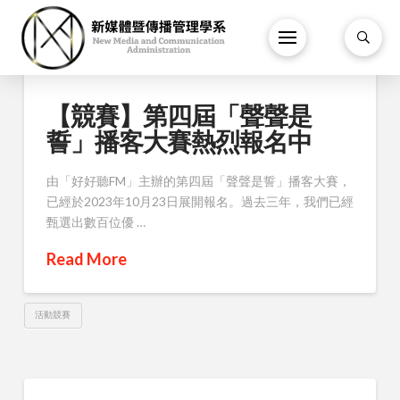
【競賽】第四屆「聲聲是
誓」播客大賽熱烈報名中
由「好好聽FM」主辦的第四屆「聲聲是誓」播客大賽，
已經於2023年10月23日展開報名。過去三年，我們已經
甄選出數百位優 …
Read More
活動競賽