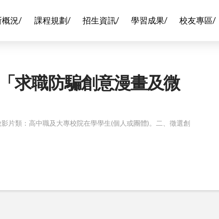
所概況/
課程規劃/
招生資訊/
學習成果/
校友專區/
「求職防騙創意漫畫及微
.微影片類：高中職及大專校院在學學生(個人或團體)。二、徵選創