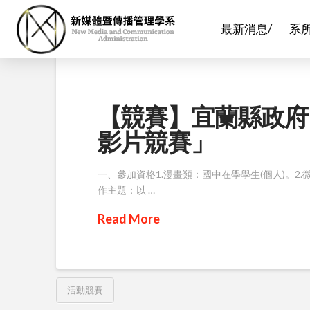
最新消息/
系
【競賽】宜蘭縣政府
影片競賽」
一、參加資格1.漫畫類：國中在學學生(個人)。2
作主題：以 …
Read More
活動競賽