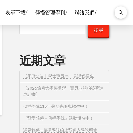
表單下載/
傳播管理學刊/
聯絡我們/
搜尋
搜尋
近期文章
【系所公告】學士班五年一貫課程招生
【2026銘傳大學傳播營｜寶貝老闆的築夢達
成計畫】
傳播學院115年暑期先修班招生中！
『甄愛銘傳－傳播學院』活動報名中！
遇見銘傳—傳播學院線上甄選入學說明會