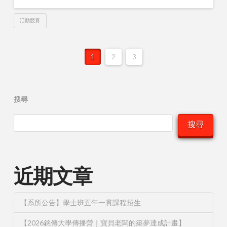
活動競賽
1
2
3
搜尋
搜尋
近期文章
【系所公告】學士班五年一貫課程招生
【2026銘傳大學傳播營｜寶貝老闆的築夢達成計畫】