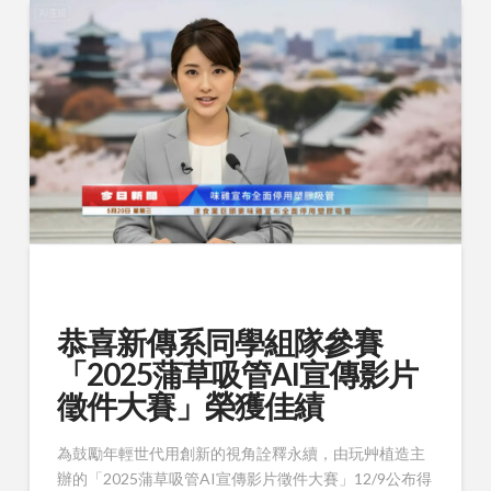
恭喜新傳系同學組隊參賽
「2025蒲草吸管AI宣傳影片
徵件大賽」榮獲佳績
為鼓勵年輕世代用創新的視角詮釋永續，由玩艸植造主
辦的「2025蒲草吸管AI宣傳影片徵件大賽」12/9公布得