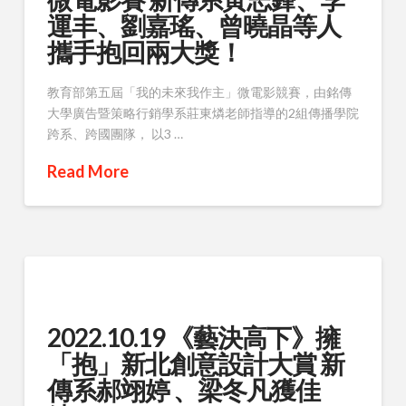
運丰、劉嘉瑤、曾曉晶等人
攜手抱回兩大獎！
教育部第五屆「我的未來我作主」微電影競賽，由銘傳
大學廣告暨策略行銷學系莊東燐老師指導的2組傳播學院
跨系、跨國團隊， 以3 …
Read More
2022.10.19 《藝決高下》擁
「抱」新北創意設計大賞 新
傳系郝翊婷 、梁冬凡獲佳