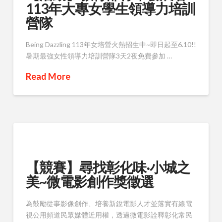
113年大專女學生領導力培訓
營隊
Being Dazzling 113年女培營火熱招生中~即日起至6.10!!
暑期最強女性領導力培訓營隊3天2夜免費參加 …
Read More
【競賽】尋找彰化味‧小城之
美~微電影創作獎徵選
為鼓勵從事影像創作、培養新銳電影人才並落實有線電
視公用頻道民眾媒體近用權，透過微電影詮釋彰化常民