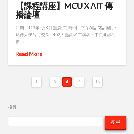
【課程講座】MCU X AIT 傳
播論壇
日期：113年4月9日(星期二) 時間：下午3點-5點 地點：
銘傳大學台北校區-E402大會議室 主講者：中央通訊社-
數 …
Read More
1
...
3
4
5
...
16
搜尋
搜尋