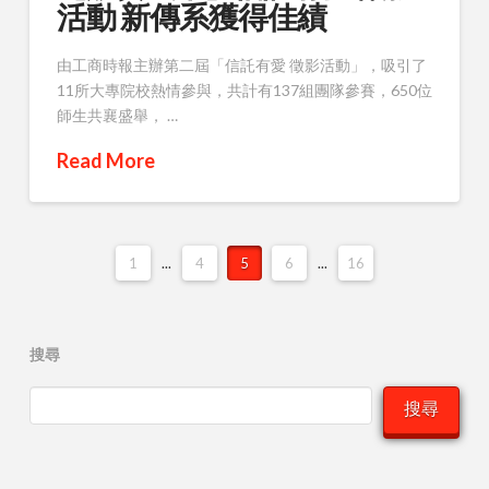
活動 新傳系獲得佳績
由工商時報主辦第二屆「信託有愛 徵影活動」，吸引了
11所大專院校熱情參與，共計有137組團隊參賽，650位
師生共襄盛舉， …
Read More
1
...
4
5
6
...
16
搜尋
搜尋