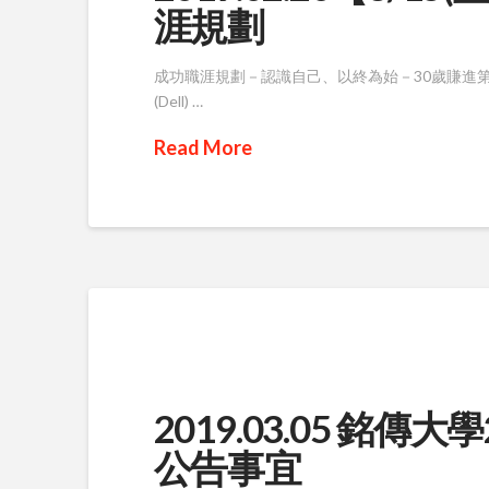
涯規劃
​成功職涯規劃－認識自己、以終為始－30歲賺進
(Dell) …
Read More
2019.03.05 銘
公告事宜