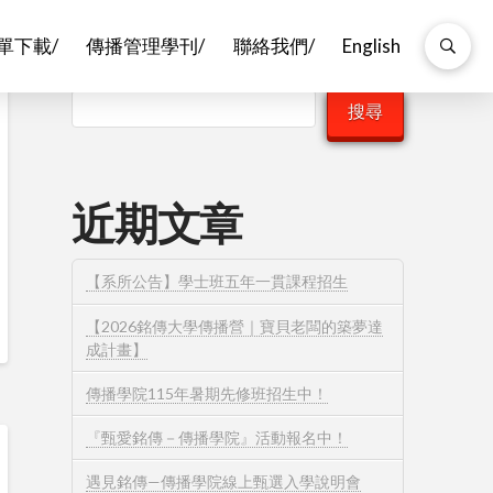
單下載/
傳播管理學刊/
聯絡我們/
English
搜尋
搜尋
近期文章
【系所公告】學士班五年一貫課程招生
【2026銘傳大學傳播營｜寶貝老闆的築夢達
成計畫】
傳播學院115年暑期先修班招生中！
『甄愛銘傳－傳播學院』活動報名中！
遇見銘傳—傳播學院線上甄選入學說明會