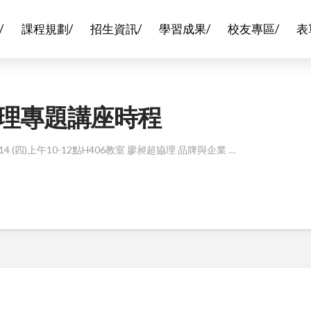
/
課程規劃/
招生資訊/
學習成果/
校友專區/
表
傳系管理專題講座時程
4 (四)上午10-12點H406教室 廖昶超協理 品牌與企業 …